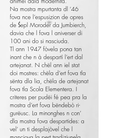
animei dala modernità.
Na mostra mpurtanta dl ‘46
fova nce l’espusizion de opres
de Śepl Moroder da Jumbierch,
davia che l fova l aniverser di
100 ani do si nasciuda.
Tl ann 1947 fòvela pona tan
inant che n à despartì l’ert dal
artejanat. N chël ann iel stat
doi mostres: chëla d’ert fova tla
sënta dla lia, chëla de artejanat
fova tla Scola Elementera. I
criteres per pudëi fé pea pra la
mostra d’ert fova bëndebò ri­
gurëusc. La minonghes n con’
dla mostra fova despartides: a
vel’ un ti desplajòvel che l
manciova la pert tradiziunela.