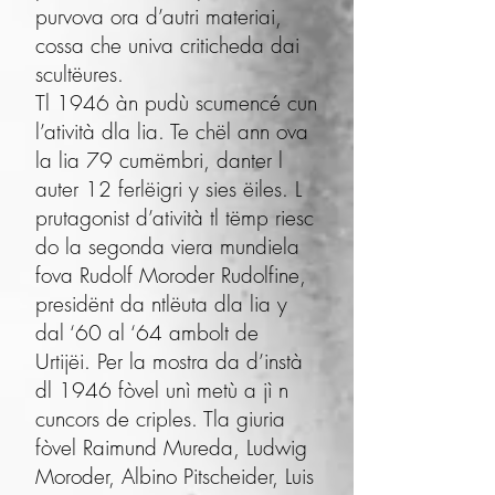
purvova ora d’autri materiai,
cossa che univa criticheda dai
scultëures.
Tl 1946 àn pudù scumencé cun
l’atività dla lia. Te chël ann ova
la lia 79 cumëm­bri, danter l
auter 12 ferlëigri y sies ëiles. L
prutagonist d’atività tl tëmp riesc
do la segonda viera mundiela
fova Rudolf Moroder Rudolfine,
presidënt da ntlëu­ta dla lia y
dal ‘60 al ‘64 ambolt de
Urtijëi. Per la mostra da d’instà
dl 1946 fòvel unì metù a jì n
cuncors de criples. Tla giuria
fòvel Raimund Mureda, Ludwig
Moroder, Albino Pitscheider, Luis