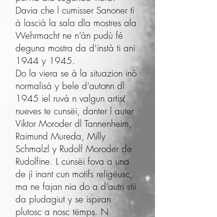
Davia che l cumisser Sanoner ti
à lascià la sala dla mostres ala
Wehrmacht ne n’àn pudù fé
deguna mostra da d’instà ti ani
1944 y 1945.
Do la viera se à la situazion inò
normalisà y bele d’autonn dl
1945 iel ruvà n valgun artisć
nueves te cunsëi, danter l auter
Viktor Moroder dl Tannenheim,
Raimund Mureda, Milly
Schmalzl y Rudolf Moroder de
Rudolfine. L cunsëi fova a una
de jì inant cun motifs religëusc,
ma ne fajan nia do a d’autri stii
da pludagiut y se ispiran
plutosc a nosc tëmps. N