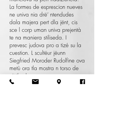
La formes de esprescion nueves
ne univa nia drë’ ntendudes
dala majera pert dla jënt, cis
sce l corp uman univa prejentà
te na maniera stiliseda. I
prevesc judova pro a tizé su la
cuestion. L scultëur jëunn
Siegfried Moroder Rudolfine ova
metù ora tla mostra n torso de
n’ëila de mauta cueta
(terracotta) de chël che l univa
scialdi bruntlà tl luech. Perchël
ie l’oma dl scultëur unida tla
mostra, se à metù l corpus
delicti te si sportula da cumpré
ite y s’l à tëut pea a cësa.
La doi mostres à fat unì su tan