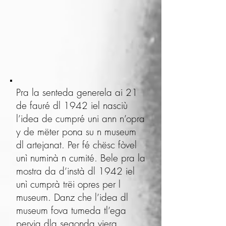
Pra la senteda generela ai 21
de fauré dl 1942 iel nasciù
l’idea de cumpré uni ann n’opra
y de mëter pona su n museum
dl artejanat. Per fé chësc fòvel
unì numinà n cumité. Bele pra la
mostra da d’instà dl 1942 iel
unì cumprà trëi opres per l
museum. Danz che l’idea dl
museum fova tumeda tl’ega
pervia dla se­gonda viera.