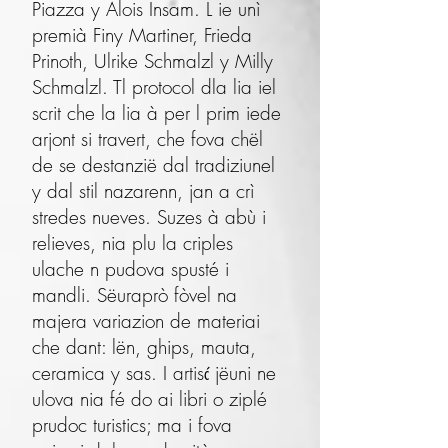
Piazza y Alois Insam. L ie unì
premià Finy Martiner, Frieda
Prinoth, Ulrike Schmalzl y Milly
Schmalzl. Tl protocol dla lia iel
scrit che la lia à per l prim iede
arjont si travert, che fova chël
de se destan­zië dal tradiziunel
y dal stil nazarenn, jan a crì
stredes nueves. Suzes à abù i
relieves, nia plu la criples
ulache n pudova spusté i
mandli. Sëuraprò fòvel na
majera variazion de materiai
che dant: lën, ghips, mauta,
ceramica y sas. I artisć jëuni ne
ulova nia fé do ai libri o ziplé
prudoc turistics; ma i fova