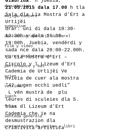
Giaurida
: n juebia,
degustazion
21.05.2015 dala 17.00
 h tla 
Sala dla Lia Mostra d’Ert a 
mujiga/cunzerc
Urtijëi
symposium
Orar: uni di dala 10:30-
12:30h y dala 16:00-
descuscion/aperitif culturel
19:00h. Juebia, vendërdi y 
film y video
sada nce dala 20:00-22.00h.
sëires de leteratura
La Lia Mostra d’Ert – 
Circolo y l Lizeum d’Ert 
performance y bal
Cademia de Urtijëi Ve 
azion
nvieia de cuer ala mostra 
“42 augen occhi uedli”
vetrina
 L vën mustrà de  plu 
juech
lëures di sculeies dla 5. 
festa
tlas dl Lizeum d’Ert 
Cademia che ie na  
senteda generela
desmustrazion dla 
prejentazion de zaites y libri
criatività artistica 