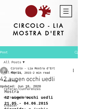
CIRCOLO - LIA
MOSTRA D'ERT
Post
All Posts
Circolo - Lia Mostra d'Ert
All Posts
May 21, 2015
2 min read
42 augen occhi uedli
mostres
Updated:
Jun 18, 2020
referac/cunferënzes
Mostra
cursc/workshops
42 augen occhi uedli
21.05.- 04.06.2015
theater