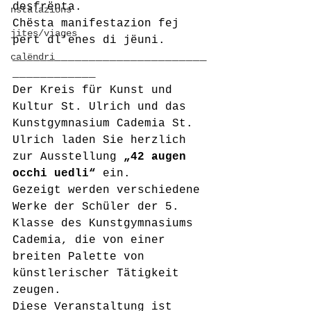
desfrënta. 
nstalazions
Chësta manifestazion fej 
jites/viages
pert dl’enes di jëuni.
____________________________
calëndri
____________
Der Kreis für Kunst und 
Kultur St. Ulrich und das 
Kunstgymnasium Cademia St. 
Ulrich laden Sie herzlich 
zur Ausstellung
 „42 augen 
occhi uedli“
 ein.
Gezeigt werden verschiedene 
Werke der Schüler der 5.  
Klasse des Kunstgymnasiums 
Cademia, die von einer 
breiten Palette von  
künstlerischer Tätigkeit 
zeugen. 
Diese Veranstaltung ist 