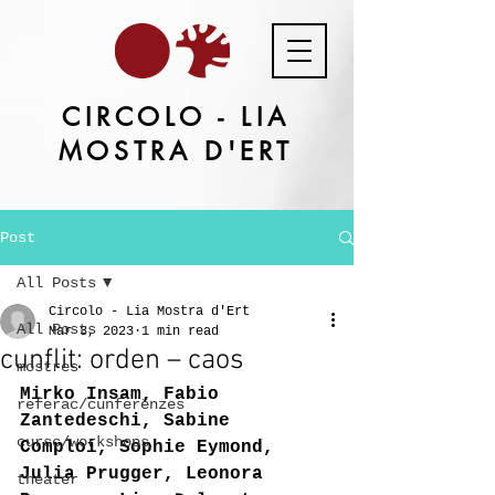
CIRCOLO - LIA
MOSTRA D'ERT
Post
All Posts
Circolo - Lia Mostra d'Ert
All Posts
Mar 3, 2023
1 min read
cunflit: orden – caos
mostres
Mirko Insam, Fabio 
referac/cunferënzes
Zantedeschi, Sabine 
cursc/workshops
Comploi, Sophie Eymond, 
Julia Prugger, Leonora 
theater