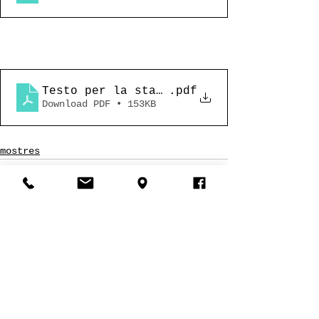
Testo per la stampa_conflitto ordine c
.pdf
Download PDF • 153KB
mostres
See All
Recent Posts