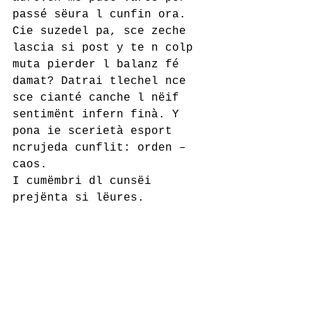
passé sëura l cunfin ora. 
Cie suzedel pa, sce zeche 
lascia si post y te n colp 
muta pierder l balanz fé 
damat? Datrai tlechel nce 
sce cianté canche l nëif 
sentimënt infern finà. Y 
pona ie scerietà esport 
ncrujeda cunflit: orden – 
caos. 
I cumëmbri dl cunsëi 
prejënta si lëures. 