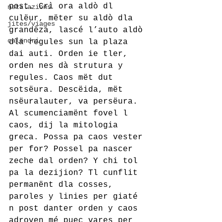
post. Crì ora aldò dl 
nstalazions
culëur, mëter su aldò dla 
jites/viages
grandëza, lascé l’auto aldò 
calëndri
dla regules sun la plaza 
dai auti. Orden ie tler, 
orden nes dà strutura y 
regules. Caos mët dut 
sotsëura. Descëida, mët 
nsëuralauter, va persëura. 
Al scumenciamënt fovel l 
caos, dij la mitologia 
greca. Possa pa caos vester 
per for? Possel pa nascer 
zeche dal orden? Y chi tol 
pa la dezijion? Tl cunflit 
permanënt dla cosses, 
paroles y linies per giaté 
n post danter orden y caos 
adroven mé puec vares per 