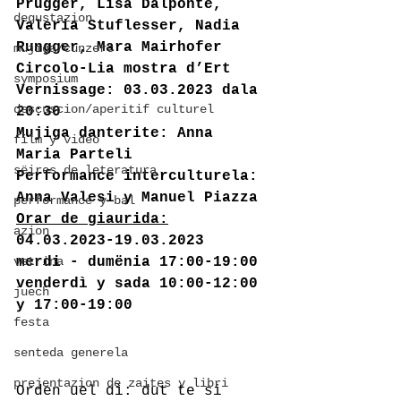
Prugger, Lisa Dalponte, 
degustazion
Valeria Stuflesser, Nadia 
Rungger, Mara Mairhofer
mujiga/cunzerc
Circolo-Lia mostra d’Ert
symposium
Vernissage: 03.03.2023 dala 
descuscion/aperitif culturel
20:30
Mujiga danterite: Anna 
film y video
Maria Parteli
sëires de leteratura
Performance interculturela: 
Anna Valesi y Manuel Piazza
performance y bal
Orar de giaurida:
azion
04.03.2023-19.03.2023
vetrina
merdi - dumënia 17:00-19:00 
venderdì y sada 10:00-12:00 
juech
y 17:00-19:00 
festa
senteda generela
prejentazion de zaites y libri
Orden uel dì: dut te si 