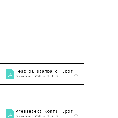
Test da stampa_cunflit orden caos_lad
.pdf
Download PDF • 151KB
Pressetext_Konflikt Ordnung Chaos_deu
.pdf
Download PDF • 159KB