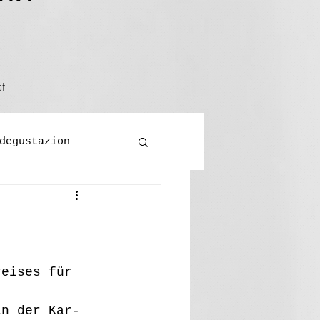
t
degustazion
eo
festa
reises für 
in der Kar- 
s/viages