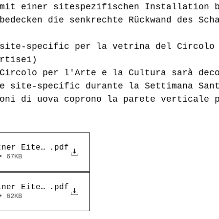
mit einer sitespezifischen Installation 
bedecken die senkrechte Rückwand des Sch
site-specific per la vetrina del Circolo
rtisei)
Circolo per l'Arte e la Cultura sarà dec
e site-specific durante la Settimana San
oni di uova coprono la parete verticale 
tner Eitempera auf Holz
.pdf
• 67KB
tner Eitempera auf Holz_Ita
.pdf
• 62KB