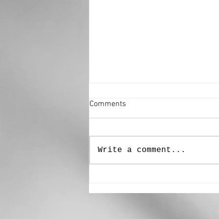
Comments
Write a comment...
URTIJËI“ – Muriel Senoner