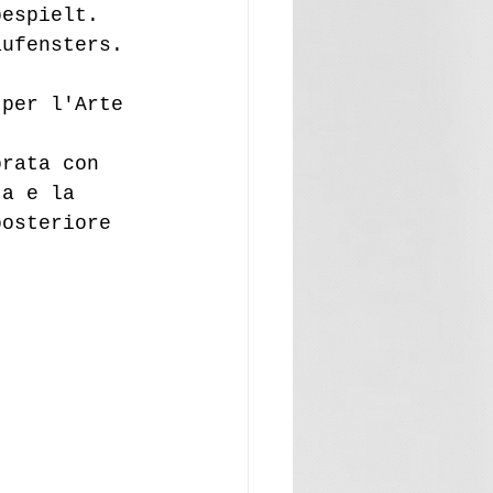
bespielt. 
aufensters.
 per l'Arte 
orata con 
ta e la 
posteriore 