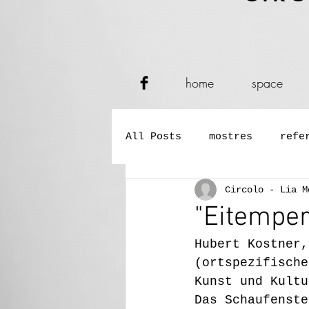
home
space
All Posts
mostres
refe
Circolo - Lia M
mujiga/cunzerc
sympos
"Eitemper
Hubert Kostner,
sëires de leteratura
(ortspezifische
Kunst und Kultu
Das Schaufenste
senteda generela
prej