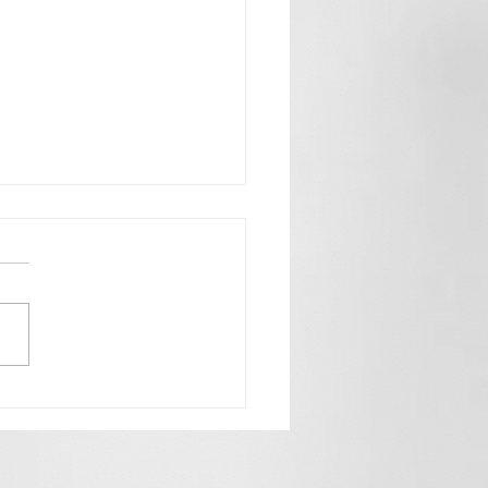
a feliz” - Jo Jo Quezada