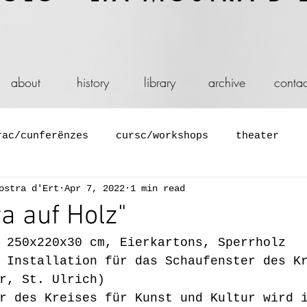
about
history
library
archive
contac
rac/cunferënzes
cursc/workshops
theater
ostra d'Ert
Apr 7, 2022
1 min read
ium
descuscion/aperitif culturel
film y vid
a auf Holz"
 250x220x30 cm, Eierkartons, Sperrholz
performance y bal
azion
vetrina
juech
 Installation für das Schaufenster des K
r, St. Ulrich)
r des Kreises für Kunst und Kultur wird 
entazion de zaites y libri
nstalazions
jite