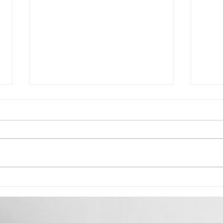
“Poem
3 Jahre,3 Bilder - Lili Rosalia
Schwingen