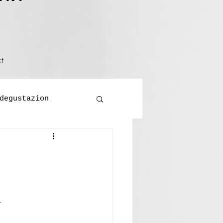
t
degustazion
eo
festa
a 
s/viages