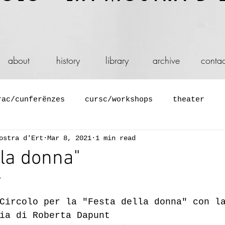
about
history
library
archive
contac
rac/cunferënzes
cursc/workshops
theater
ostra d'Ert
Mar 8, 2021
1 min read
ium
descuscion/aperitif culturel
film y vid
lla donna"
1
performance y bal
azion
vetrina
juech
Circolo per la "Festa della donna" con l
ia di Roberta Dapunt
entazion de zaites y libri
nstalazions
jite