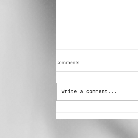
Comments
Write a comment...
URTIJËI“ – Muriel Senoner