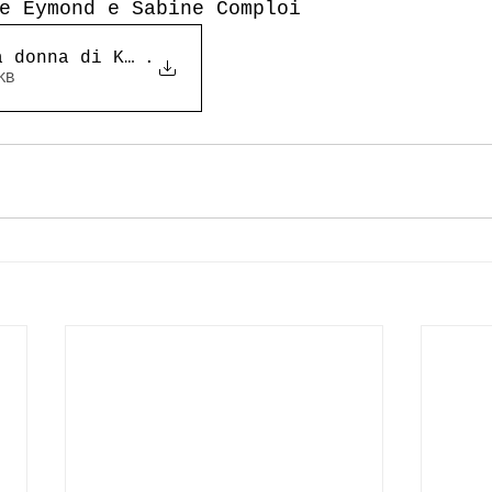
e Eymond e Sabine Comploi
a donna di Kubin_Roberta Dapun
.
 10KB