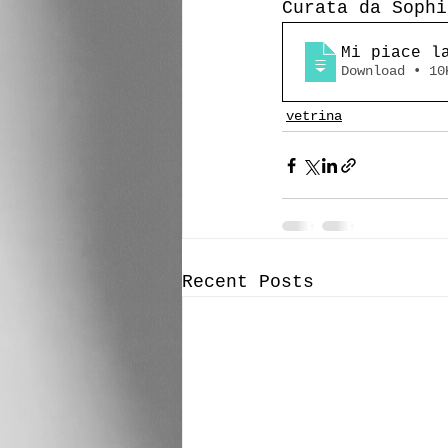
Curata da Sophi
Mi piace l
calëndri
Download •
vetrina
Recent Posts