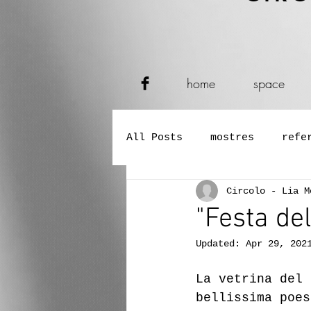
home
space
All Posts
mostres
refe
Circolo - Lia M
mujiga/cunzerc
sympos
"Festa de
Updated:
Apr 29, 202
sëires de leteratura
La vetrina del 
bellissima poes
senteda generela
prej