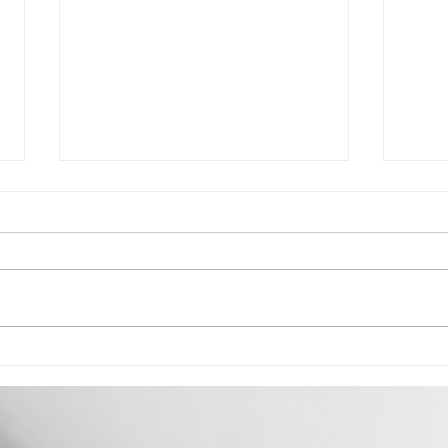
“Poem
3 Jahre,3 Bilder - Lili Rosalia
Schwingen