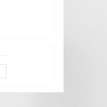
a feliz” - Jo Jo Quezada