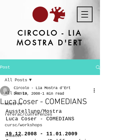
CIRCOLO - LIA
MOSTRA D'ERT
Post
All Posts
Circolo - Lia Mostra d'Ert
All Posts
Dec 19, 2008
1 min read
Luca Coser - COMEDIANS
mostres
Ausstellung/Mostra
referac/cunferënzes
Luca Coser - COMEDIANS
cursc/workshops
19.12.2008 - 11.01.2009
theater