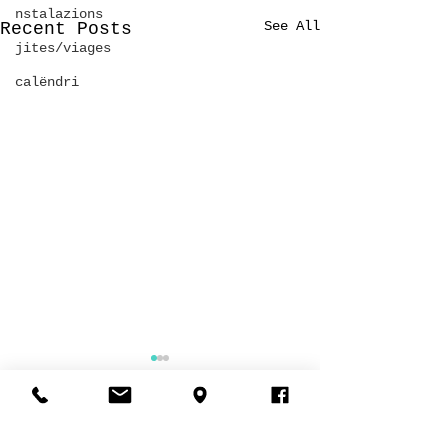
nstalazions
See All
Recent Posts
jites/viages
calëndri
Comments