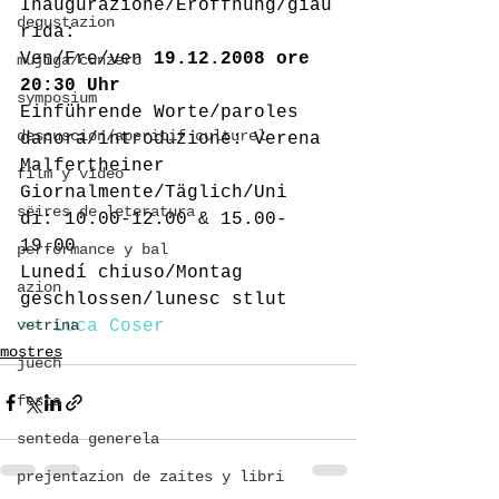
Inaugurazione/Eröffnung/giau
degustazion
rida:
Ven/Fre/ven 
19.12.2008 ore 
mujiga/cunzerc
20:30 Uhr
symposium
Einführende Worte/paroles 
descuscion/aperitif culturel
danora/introduzione: Verena 
Malfertheiner
film y video
Giornalmente/Täglich/Uni 
sëires de leteratura
di: 10.00-12.00 & 15.00-
19.00
performance y bal
Lunedí chiuso/Montag 
azion
geschlossen/lunesc stlut
vetrina
>> Luca Coser
mostres
juech
festa
senteda generela
prejentazion de zaites y libri