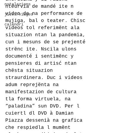
nstalazions
ntëurvia de mandé ite n 
video de na performance de 
jites/viages
mujiga, bal o teater. Chisc 
calëndri
videos tol referimënt ala 
situazion ntan la pandemia, 
cun i mesuns de se prejenté 
strënc ite. Nscila ulons 
documenté i sentimënc y 
pensieres di artisć ntan 
chësta situazion 
straurdinera. Duc i videos 
adum reprejënta na 
manifestazion de cultura 
tla forma virtuela, na 
“paladina” sun DVD. Per l 
cuiertl dl DVD à Damian 
Piazza dessenià na grafica 
che respiedla l mumënt 