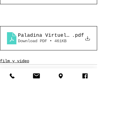
Paladina Virtuela_stampa_ITA_2022
.pdf
Download PDF • 461KB
film y video
See All
Recent Posts