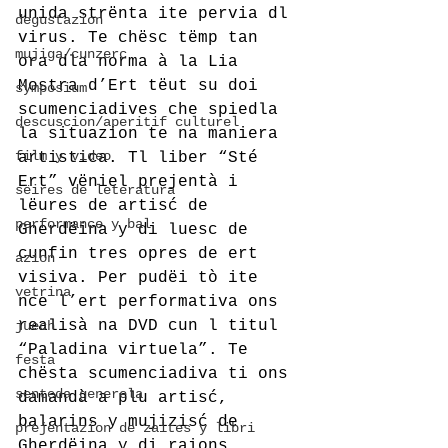
unida strënta ite pervia dl 
degustazion
virus. Te chësc tëmp tan 
mujiga/cunzerc
ora dla norma à la Lia 
Mostra d’Ert tëut su doi 
symposium
scumenciadives che spiedla 
descuscion/aperitif culturel
la situazion te na maniera 
film y video
artistica. Tl liber “Sté 
Ert” vëniel prejentà i 
sëires de leteratura
lëures de artisć de 
performance y bal
Gherdëina y di luesc de 
cunfin tres opres de ert 
azion
visiva. Per pudëi tò ite 
vetrina
nce l’ert performativa ons 
realisà na DVD cun l titul 
juech
“Paladina virtuela”. Te 
festa
chësta scumenciadiva ti ons 
senteda generela
damandà a plu artisć, 
balarins y mujizisć de 
prejentazion de zaites y libri
Gherdëina y di raions 