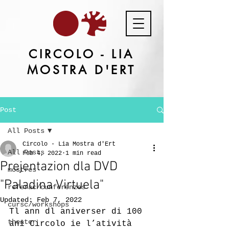
CIRCOLO - LIA
MOSTRA D'ERT
Post
All Posts
Circolo - Lia Mostra d'Ert
All Posts
Feb 4, 2022
1 min read
Prejentazion dla DVD
mostres
"Paladina Virtuela"
referac/cunferënzes
Updated:
Feb 7, 2022
cursc/workshops
Tl ann dl aniverser di 100 
theater
ani Circolo ie l’atività 