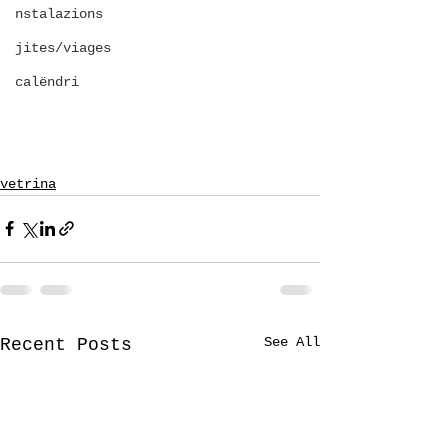
nstalazions
jites/viages
calëndri
vetrina
See All
Recent Posts