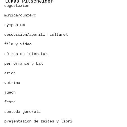
Lukas Pitscheider
degustazion
mujiga/cunzerc
symposium
descuscion/aperitif culturel
film y video
sëires de leteratura
performance y bal
azion
vetrina
juech
festa
senteda generela
prejentazion de zaites y libri