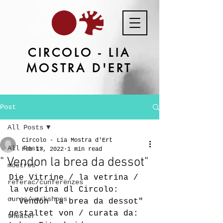
CIRCOLO - LIA
MOSTRA D'ERT
Post
All Posts
Circolo - Lia Mostra d'Ert
All Posts
Feb 17, 2022
1 min read
" Vendon la brea da dessot"
mostres
Die Vitrine / la vetrina / 
referac/cunferënzes
la vedrina dl Circolo:
cursc/workshops
" Vendon la brea da dessot" 
gestaltet von / curata da: 
theater