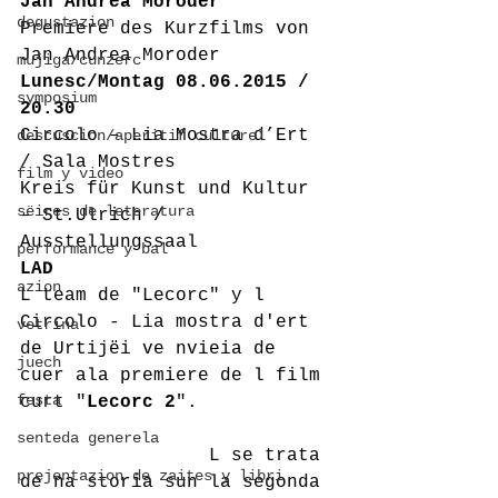
Jan Andrea Moroder
degustazion
Premiere des Kurzfilms von 
Jan Andrea Moroder
mujiga/cunzerc
Lunesc/Montag 08.06.2015 / 
symposium
20.30
Circolo – Lia Mostra d’Ert 
descuscion/aperitif culturel
/ Sala Mostres
film y video
Kreis für Kunst und Kultur 
sëires de leteratura
– St.Ulrich / 
Ausstellungssaal 
performance y bal
LAD
azion
L team de "Lecorc" y l 
Circolo - Lia mostra d'ert 
vetrina
de Urtijëi ve nvieia de 
juech
cuer ala premiere de l film 
festa
curt "
Lecorc 2
".
senteda generela
                 L se trata 
prejentazion de zaites y libri
de na storia sun la segonda 