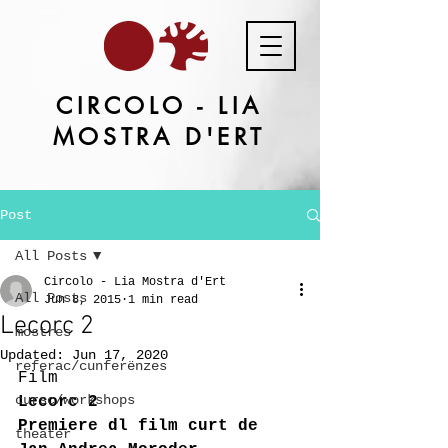
CIRCOLO - LIA
MOSTRA D'ERT
Post
All Posts
Circolo - Lia Mostra d'Ert
All Posts
Jun 8, 2015
1 min read
Lecorc 2
mostres
Updated:
Jun 17, 2020
referac/cunferënzes
Film
cursc/workshops
Lecorc 2 
Premiere dl film curt de 
theater