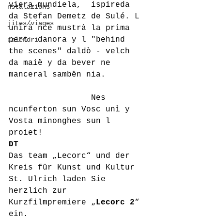
viera mundiela,  ispireda 
nstalazions
da Stefan Demetz de Sulé. L 
jites/viages
unirà nce mustrà la prima 
pert  danora y l "behind 
calëndri
the scenes" daldò - velch 
da maië y da bever ne  
manceral sambën nia. 
                 Nes 
ncunferton sun Vosc unì y 
Vosta minonghes sun l 
proiet!
DT
Das team „Lecorc“ und der 
Kreis für Kunst und Kultur 
St. Ulrich laden Sie 
herzlich zur 
Kurzfilmpremiere „
Lecorc 2
“ 
ein.