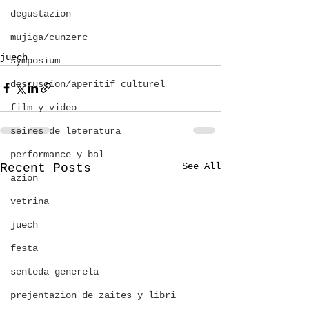
degustazion
mujiga/cunzerc
juech
symposium
descuscion/aperitif culturel
film y video
sëires de leteratura
performance y bal
See All
Recent Posts
azion
vetrina
juech
festa
senteda generela
prejentazion de zaites y libri