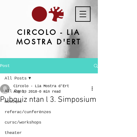
CIRCOLO - LIA
MOSTRA D'ERT
Post
All Posts
Circolo - Lia Mostra d'Ert
All Posts
Aug 3, 2018
0 min read
Pubquiz ntan l 3. Simposium
mostres
referac/cunferënzes
cursc/workshops
theater